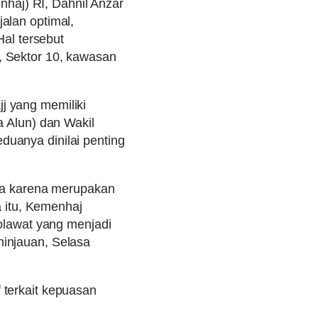
aj) RI, Dahnil Anzar
alan optimal,
Hal tersebut
, Sektor 10, kawasan
j yang memiliki
a Alun) dan Wakil
uanya dinilai penting
ama karena merupakan
a itu, Kemenhaj
holawat yang menjadi
ninjauan, Selasa
 terkait kepuasan