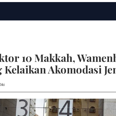
ektor 10 Makkah, Wamen
 Kelaikan Akomodasi J
iki