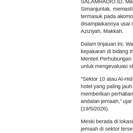
SALAMRADIO.ID, Makka
Simanjuntak, memastik
termasuk pada akomodas
disampaikannya usai 
Aziziyah, Makkah.
Dalam tinjauan ini, 
kepakaran di bidang t
Menteri Perhubungan 
untuk mengevaluasi 
“Sektor 10 atau Al-Hi
hotel yang paling jauh
memberikan perhatian 
andalan jemaah,” uja
(19/5/2026).
Meski berada di lokas
jemaah di sektor terse