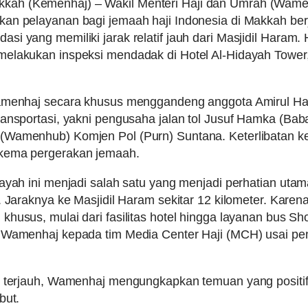
h (Kemenhaj) – Wakil Menteri Haji dan Umrah (Wamenh
an pelayanan bagi jemaah haji Indonesia di Makkah berj
i yang memiliki jarak relatif jauh dari Masjidil Haram. 
melakukan inspeksi mendadak di Hotel Al-Hidayah Tower
Wamenhaj secara khusus menggandeng anggota Amirul Haj
ransportasi, yakni pengusaha jalan tol Jusuf Hamka (Bab
(Wamenhub) Komjen Pol (Purn) Suntana. Keterlibatan ked
skema pergerakan jemaah.
dayah ini menjadi salah satu yang menjadi perhatian ut
. Jaraknya ke Masjidil Haram sekitar 12 kilometer. Karen
khusus, mulai dari fasilitas hotel hingga layanan bus S
r Wamenhaj kepada tim Media Center Haji (MCH) usai pe
i terjauh, Wamenhaj mengungkapkan temuan yang positif
but.