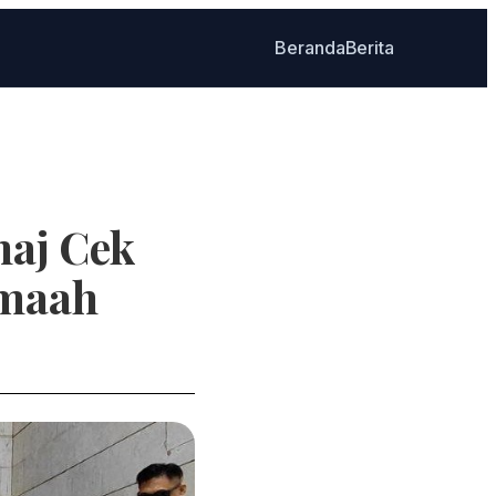
Beranda
Berita
haj Cek
emaah