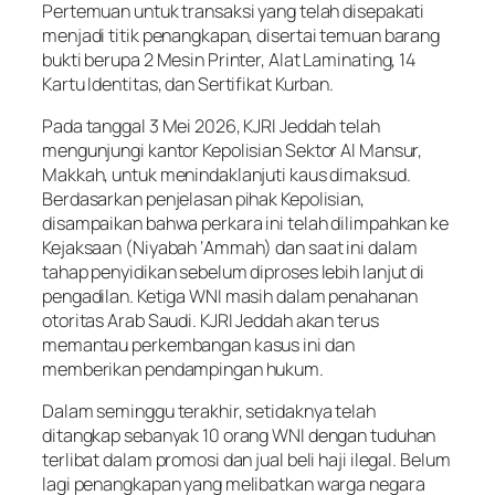
Pertemuan untuk transaksi yang telah disepakati
menjadi titik penangkapan, disertai temuan barang
bukti berupa 2 Mesin Printer, Alat Laminating, 14
Kartu Identitas, dan Sertifikat Kurban.
Pada tanggal 3 Mei 2026, KJRI Jeddah telah
mengunjungi kantor Kepolisian Sektor Al Mansur,
Makkah, untuk menindaklanjuti kaus dimaksud.
Berdasarkan penjelasan pihak Kepolisian,
disampaikan bahwa perkara ini telah dilimpahkan ke
Kejaksaan (Niyabah ‘Ammah) dan saat ini dalam
tahap penyidikan sebelum diproses lebih lanjut di
pengadilan. Ketiga WNI masih dalam penahanan
otoritas Arab Saudi. KJRI Jeddah akan terus
memantau perkembangan kasus ini dan
memberikan pendampingan hukum.
Dalam seminggu terakhir, setidaknya telah
ditangkap sebanyak 10 orang WNI dengan tuduhan
terlibat dalam promosi dan jual beli haji ilegal. Belum
lagi penangkapan yang melibatkan warga negara