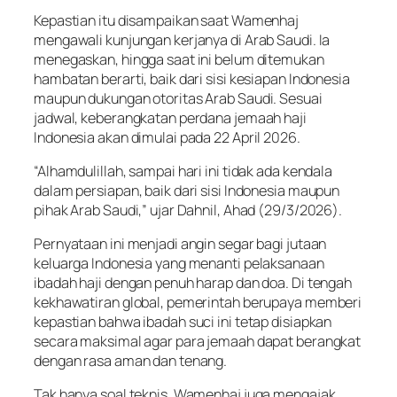
Kepastian itu disampaikan saat Wamenhaj
mengawali kunjungan kerjanya di Arab Saudi. Ia
menegaskan, hingga saat ini belum ditemukan
hambatan berarti, baik dari sisi kesiapan Indonesia
maupun dukungan otoritas Arab Saudi. Sesuai
jadwal, keberangkatan perdana jemaah haji
Indonesia akan dimulai pada 22 April 2026.
“Alhamdulillah, sampai hari ini tidak ada kendala
dalam persiapan, baik dari sisi Indonesia maupun
pihak Arab Saudi,” ujar Dahnil, Ahad (29/3/2026).
Pernyataan ini menjadi angin segar bagi jutaan
keluarga Indonesia yang menanti pelaksanaan
ibadah haji dengan penuh harap dan doa. Di tengah
kekhawatiran global, pemerintah berupaya memberi
kepastian bahwa ibadah suci ini tetap disiapkan
secara maksimal agar para jemaah dapat berangkat
dengan rasa aman dan tenang.
Tak hanya soal teknis, Wamenhaj juga mengajak