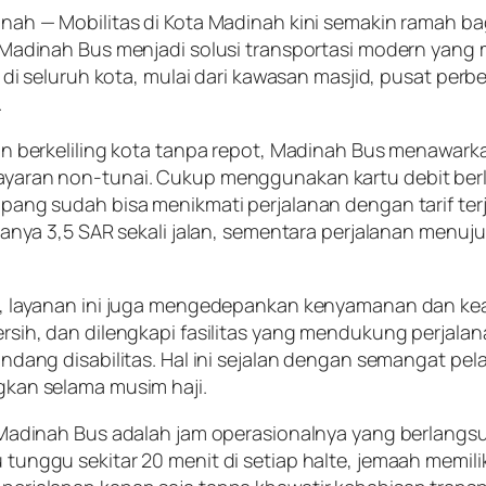
nah — Mobilitas di Kota Madinah kini semakin ramah bag
n Madinah Bus menjadi solusi transportasi modern ya
g di seluruh kota, mulai dari kawasan masjid, pusat perb
.
in berkeliling kota tanpa repot, Madinah Bus menawa
yaran non-tunai. Cukup menggunakan kartu debit berl
pang sudah bisa menikmati perjalanan dengan tarif ter
hanya 3,5 SAR sekali jalan, sementara perjalanan menu
u, layanan ini juga mengedepankan kenyamanan dan k
rsih, dan dilengkapi fasilitas yang mendukung perjala
andang disabilitas. Hal ini sejalan dengan semangat p
kan selama musim haji.
 Madinah Bus adalah jam operasionalnya yang berlangs
unggu sekitar 20 menit di setiap halte, jemaah memiliki 