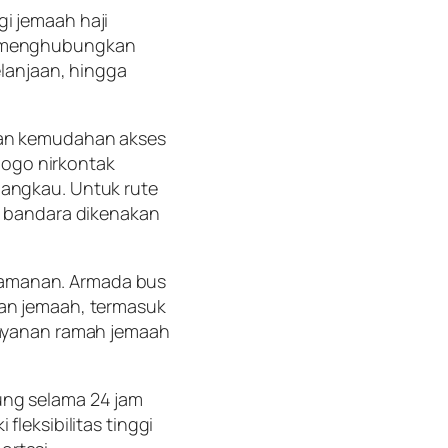
i jemaah haji
ng menghubungkan
elanjaan, hingga
rkan kemudahan akses
ogo nirkontak
jangkau. Untuk rute
ju bandara dikenakan
eamanan. Armada bus
nan jemaah, termasuk
elayanan ramah jemaah
ung selama 24 jam
fleksibilitas tinggi