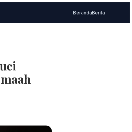
Beranda
Berita
uci
emaah