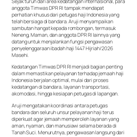
Sejak turun dari area kedatangan internasional, para
anggota Timwas DPR RI tampak mendapat
perhatian khusus dari petugas haji Indonesia yang
telah bersiaga di bandara. Aruji menyampaikan
sambutan hangat kepada rombongan, termasuk
Neneng, Maman, dan anggota DPR RI lainnya yang
datang untuk menjalankan fungsi pengawasan
penyelenggaraan ibadah haji 1447 Hijriah/2026
Masehi.
Kedatangan Timwas DPR RI menjadi bagian penting
dalam memastikan pelayanan terhadap jemaah haji
Indonesia berjalan optimal, mulai dari proses
kedatangan di bandara, layanan transportasi,
akomodasi, hingga kesiapan petugas di lapangan.
Aruji mengatakan koordinasi antara petugas
bandara dan seluruh unsur pelayanan haji terus
diperkuat agar jemaah memperoleh layanan yang
aman, nyaman, dan manusiawi selama berada di
Tanah Suci. Menurutnya, pengawasan langsung dari