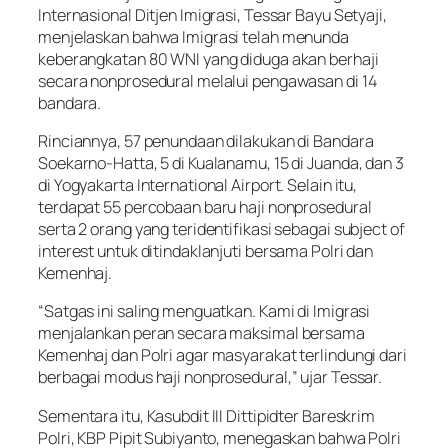
Internasional Ditjen Imigrasi, Tessar Bayu Setyaji,
menjelaskan bahwa Imigrasi telah menunda
keberangkatan 80 WNI yang diduga akan berhaji
secara nonprosedural melalui pengawasan di 14
bandara.
Rinciannya, 57 penundaan dilakukan di Bandara
Soekarno-Hatta, 5 di Kualanamu, 15 di Juanda, dan 3
di Yogyakarta International Airport. Selain itu,
terdapat 55 percobaan baru haji nonprosedural
serta 2 orang yang teridentifikasi sebagai subject of
interest untuk ditindaklanjuti bersama Polri dan
Kemenhaj.
“Satgas ini saling menguatkan. Kami di Imigrasi
menjalankan peran secara maksimal bersama
Kemenhaj dan Polri agar masyarakat terlindungi dari
berbagai modus haji nonprosedural,” ujar Tessar.
Sementara itu, Kasubdit III Dittipidter Bareskrim
Polri, KBP Pipit Subiyanto, menegaskan bahwa Polri