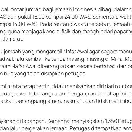
adwal lontar jumrah bagi jemaah Indonesia dibagi dalam d
AS dan pukul 18.00 sampai 24.00 WAS. Sementara wakt
sampai 14.00 WAS. Pada rentang waktu tersebut, jemaah 
ng guna menjaga kondisi fisik dan menghindari papara
 Jamarat.
u jemaah yang mengambil Nafar Awal agar segera men
jadwal, lalu kembali ke tenda masing-masing di Mina. Mu
emaah Nafar Awal diberangkatkan secara bertahap dan
bus yang telah disiapkan petugas.
mi minta tetap tertib, tidak memisahkan diri dari romb
esuai jadwal keberangkatan. Pengaturan bertahap ini p
akkah berlangsung aman, nyaman, dan tidak menimbulk
yanan di lapangan, Kemenhaj menyiagakan 1.356 Petug
 dan jalur pergerakan jemaah. Petugas ditempatkan antar