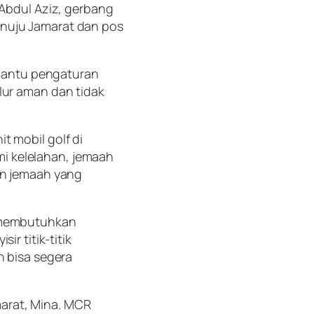
 Abdul Aziz, gerbang
enuju Jamarat dan pos
bantu pengaturan
lur aman dan tidak
t mobil golf di
i kelelahan, jemaah
un jemaah yang
g membutuhkan
r titik-titik
n bisa segera
arat, Mina. MCR