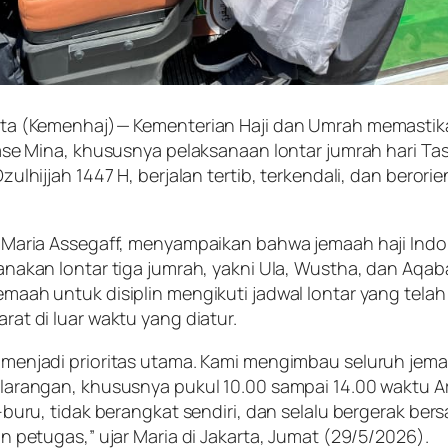
rta (Kemenhaj)— Kementerian Haji dan Umrah memastik
ase Mina, khususnya pelaksanaan lontar jumrah hari Ta
ulhijjah 1447 H, berjalan tertib, terkendali, dan berori
 Maria Assegaff, menyampaikan bahwa jemaah haji Indo
anakan lontar tiga jumrah, yakni Ula, Wustha, dan Aqa
aah untuk disiplin mengikuti jadwal lontar yang telah
at di luar waktu yang diatur.
menjadi prioritas utama. Kami mengimbau seluruh jema
larangan, khususnya pukul 10.00 sampai 14.00 waktu A
u-buru, tidak berangkat sendiri, dan selalu bergerak b
n petugas,” ujar Maria di Jakarta, Jumat (29/5/2026).