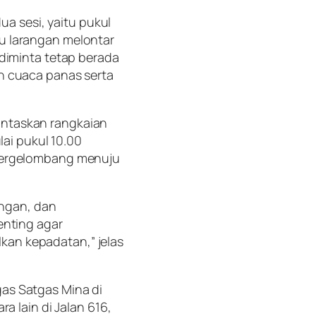
ua sesi, yaitu pukul
u larangan melontar
diminta tetap berada
n cuaca panas serta
untaskan rangkaian
lai pukul 10.00
 bergelombang menuju
ongan, dan
enting agar
an kepadatan,” jelas
as Satgas Mina di
a lain di Jalan 616,