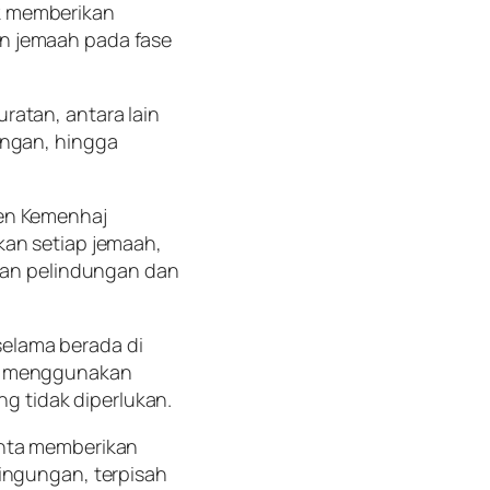
k memberikan
n jemaah pada fase
ratan, antara lain
ongan, hingga
men Kemenhaj
kan setiap jemaah,
tkan pelindungan dan
elama berada di
r, menggunakan
ng tidak diperlukan.
inta memberikan
bingungan, terpisah