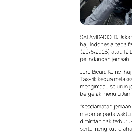
SALAMRADIO.ID, Jaka
haji Indonesia pada f
(29/5/2026) atau 12 Dz
pelindungan jemaah.
Juru Bicara Kemenhaj
Tasyrik kedua melaks
mengimbau seluruh jem
bergerak menuju Jamar
“Keselamatan jemaah 
melontar pada waktu 
diminta tidak terbur
serta mengikuti araha