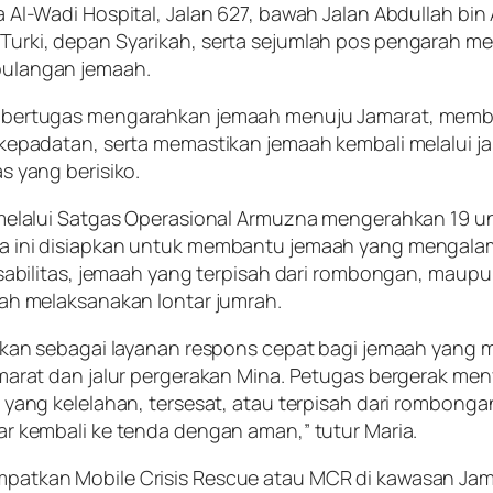
 Al-Wadi Hospital, Jalan 627, bawah Jalan Abdullah bin
urki, depan Syarikah, serta sejumlah pos pengarah m
ulangan jemaah.
 bertugas mengarahkan jemaah menuju Jamarat, mem
 kepadatan, serta memastikan jemaah kembali melalui ja
s yang berisiko.
melalui Satgas Operasional Armuzna mengerahkan 19 uni
a ini disiapkan untuk membantu jemaah yang mengalam
disabilitas, jemaah yang terpisah dari rombongan, maup
lah melaksanakan lontar jumrah.
gakan sebagai layanan respons cepat bagi jemaah yan
arat dan jalur pergerakan Mina. Petugas bergerak menyisi
 yang kelelahan, tersesat, atau terpisah dari rombonga
ar kembali ke tenda dengan aman,” tutur Maria.
patkan Mobile Crisis Rescue atau MCR di kawasan Jam