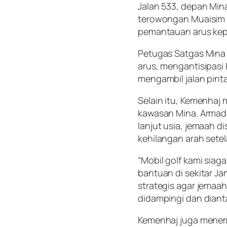
Jalan 533, depan Mina
terowongan Muaisim T
pemantauan arus kep
Petugas Satgas Mina
arus, mengantisipasi
mengambil jalan pinta
Selain itu, Kemenhaj 
kawasan Mina. Armad
lanjut usia, jemaah 
kehilangan arah sete
“Mobil golf kami sia
bantuan di sekitar Jam
strategis agar jemaah
didampingi dan diant
Kemenhaj juga menem