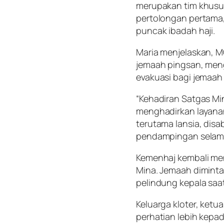
merupakan tim khusu
pertolongan pertama,
puncak ibadah haji.
Maria menjelaskan, M
jemaah pingsan, meng
evakuasi bagi jemaah 
“Kehadiran Satgas Mi
menghadirkan layanan
terutama lansia, disa
pendampingan selama
Kemenhaj kembali me
Mina. Jemaah dimint
pelindung kepala saat 
Keluarga kloter, ket
perhatian lebih kepa