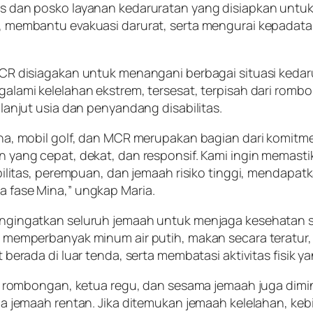
s dan posko layanan kedaruratan yang disiapkan untu
 membantu evakuasi darurat, serta mengurai kepadata
CR disiagakan untuk menangani berbagai situasi kedaru
alami kelelahan ekstrem, tersesat, terpisah dari romb
lanjut usia dan penyandang disabilitas.
na, mobil golf, dan MCR merupakan bagian dari komit
 yang cepat, dekat, dan responsif. Kami ingin memasti
bilitas, perempuan, dan jemaah risiko tinggi, mendapa
 fase Mina,” ungkap Maria.
ngingatkan seluruh jemaah untuk menjaga kesehatan s
a memperbanyak minum air putih, makan secara teratu
berada di luar tenda, serta membatasi aktivitas fisik ya
ua rombongan, ketua regu, dan sesama jemaah juga dim
da jemaah rentan. Jika ditemukan jemaah kelelahan, ke