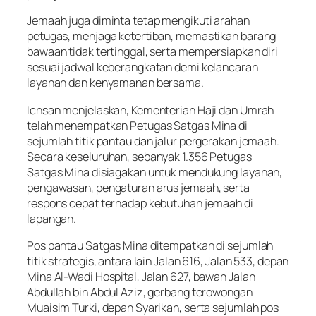
Jemaah juga diminta tetap mengikuti arahan
petugas, menjaga ketertiban, memastikan barang
bawaan tidak tertinggal, serta mempersiapkan diri
sesuai jadwal keberangkatan demi kelancaran
layanan dan kenyamanan bersama.
Ichsan menjelaskan, Kementerian Haji dan Umrah
telah menempatkan Petugas Satgas Mina di
sejumlah titik pantau dan jalur pergerakan jemaah.
Secara keseluruhan, sebanyak 1.356 Petugas
Satgas Mina disiagakan untuk mendukung layanan,
pengawasan, pengaturan arus jemaah, serta
respons cepat terhadap kebutuhan jemaah di
lapangan.
Pos pantau Satgas Mina ditempatkan di sejumlah
titik strategis, antara lain Jalan 616, Jalan 533, depan
Mina Al-Wadi Hospital, Jalan 627, bawah Jalan
Abdullah bin Abdul Aziz, gerbang terowongan
Muaisim Turki, depan Syarikah, serta sejumlah pos