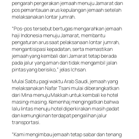
pengarah pergerakan jemaah menuju Jamarat dan
pos pemantauan arus kepulangan jemaah setelah
melaksanakan lontar jumrah.
“Pos-pos tersebut bertugas mengarahkan jemaah
haji Indonesia menuju Jamarat, membantu
pengaturan arus saat pelaksanaan lontar jumrah,
mengantisipasi kepadatan, serta memastikan
jemaah yang kembali dari Jamarat tetap berada
pada jalur yang aman dan tidak mengambil jalan
pintas yang berisiko,” jelas Ichsan.
Mulai Sabtu pagi waktu Arab Saudi, jemaah yang
melaksanakan Nafar Tsani mulai diberangkatkan
dari Mina menuju Makkah untuk kembali ke hotel
masing-masing. Kemenhaj mengingatkan bahwa
lalu lintas menuju hotel diperkirakan masih padat
dan kemungkinan terdapat pengalihan jalur
transportasi.
“Kami mengimbau jemaah tetap sabar dan tenang