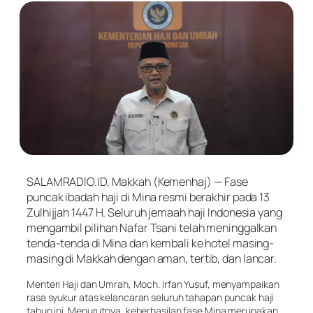
SALAMRADIO.ID, Makkah (Kemenhaj) — Fase
puncak ibadah haji di Mina resmi berakhir pada 13
Zulhijjah 1447 H. Seluruh jemaah haji Indonesia yang
mengambil pilihan Nafar Tsani telah meninggalkan
tenda-tenda di Mina dan kembali ke hotel masing-
masing di Makkah dengan aman, tertib, dan lancar.
Menteri Haji dan Umrah, Moch. Irfan Yusuf, menyampaikan
rasa syukur atas kelancaran seluruh tahapan puncak haji
tahun ini. Menurutnya, keberhasilan fase Mina merupakan