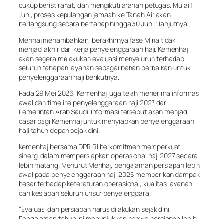
cukup beristirahat, dan mengikuti arahan petugas. Mulai 1
Juni, proses kepulangan jemaah ke Tanah Air akan
berlangsung secara bertahap hingga 30 Juni,” lanjutnya.
Menhaj menambahkan, berakhirnya fase Mina tidak
menjadi akhir dari kerja penyelenggaraan haji. Kemenhaj
akan segera melakukan evaluasi menyeluruh terhadap
seluruh tahapan layanan sebagai bahan perbaikan untuk
penyelenggaraan haji berikutnya.
Pada 29 Mei 2026, Kemenhaj juga telah menerima informasi
awal dan timeline penyelenggaraan haji 2027 dari
Pemerintah Arab Saudi. Informasi tersebut akan menjadi
dasar bagi Kemenhaj untuk menyiapkan penyelenggaraan
haji tahun depan sejak dini.
Kemenhaj bersama DPR RI berkomitmen memperkuat
sinergi dalam mempersiapkan operasional haji 2027 secara
lebih matang. Menurut Menhaj, pengalaman persiapan lebih
awal pada penyelenggaraan haji 2026 memberikan dampak
besar terhadap keteraturan operasional, kualitas layanan,
dan kesiapan seluruh unsur penyelenggara.
“Evaluasi dan persiapan harus dilakukan sejak dini.
Pengalaman tahun ini menunjukkan bahwa persiapan lebih