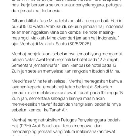
hasil kerja bersama seluruh unsur penyelenggara, petugas,
dan jemaah haji Indonesia.
“Alhamdulillah, fase Mina telah berakhir dengan baik. Hari ini
pukul 15.00 waktu Arab Saudi, seluruh jemaah haji Indonesia
telah meninggalkan Mina dan kembali ke hotel masing-
masing di Makkah. Mina clear dari jemaah haji Indonesia,”
ujar Menhaj di Makkah, Sabtu (30/5/2026).
Menhaj menjelaskan, sebelumnya jemaah yang mengambil
pilihan Nafar Awal telah kembali ke hotel pada 12 Zulhijjah.
Sementara jemaah Nafar Tsani kembali ke hotel pada 13
Zulhijjah setelah menyelesaikan rangkaian ibadah di Mina.
Meski fase Mina telah selesai, Menhaj menegaskan bahwa
layanan kepada jemaah haji tetap berlanjut. Sebagian
jemaah telah melaksanakan tawaf ifadah pada 10 hingga 13
Zulhijjah, sementara sebagian lainnya masih akan
menyelesaikan tawaf ifadah dan rangkaian ibadah lainnya
sebelum kembali ke Tanah Air.
Menhaj menginstruksikan Petugas Penyelenggara Ibadah
Haji (PPIH) Arab Saudi agar terus mengawal dan
mendampingi jemaah yang belum melaksanakan tawaf