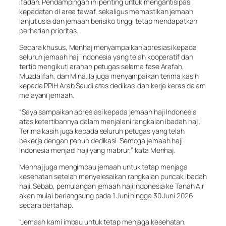
ifadah. Pendampingan ini penting untuk mengantisipasi
kepadatan di area tawaf, sekaligus memastikan jemaah
lanjut usia dan jemaah berisiko tinggi tetap mendapatkan
perhatian prioritas.
Secara khusus, Menhaj menyampaikan apresiasi kepada
seluruh jemaah haji Indonesia yang telah kooperatif dan
tertib mengikuti arahan petugas selama fase Arafah,
Muzdalifah, dan Mina. Ia juga menyampaikan terima kasih
kepada PPIH Arab Saudi atas dedikasi dan kerja keras dalam
melayani jemaah.
“Saya sampaikan apresiasi kepada jemaah haji Indonesia
atas ketertibannya dalam menjalani rangkaian ibadah haji.
Terima kasih juga kepada seluruh petugas yang telah
bekerja dengan penuh dedikasi. Semoga jemaah haji
Indonesia menjadi haji yang mabrur,” kata Menhaj.
Menhaj juga mengimbau jemaah untuk tetap menjaga
kesehatan setelah menyelesaikan rangkaian puncak ibadah
haji. Sebab, pemulangan jemaah haji Indonesia ke Tanah Air
akan mulai berlangsung pada 1 Juni hingga 30 Juni 2026
secara bertahap.
“Jemaah kami imbau untuk tetap menjaga kesehatan,