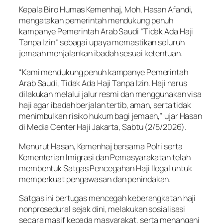
Kepala Biro Humas Kemenhaj, Moh. Hasan Afandi,
mengatakan pemerintah mendukung penuh
kampanye Pemerintah Arab Saudi “Tidak Ada Haji
Tanpa Izin” sebagai upaya memastikan seluruh
jemaah menjalankan ibadah sesuai ketentuan.
“Kami mendukung penuh kampanye Pemerintah
Arab Saudi, Tidak Ada Haji Tanpa Izin. Haji harus
dilakukan melalui jalur resmi dan menggunakan visa
haji agar ibadah berjalan tertib, aman, serta tidak
menimbulkan risiko hukum bagi jemaah,” ujar Hasan
di Media Center Haji Jakarta, Sabtu (2/5/2026).
Menurut Hasan, Kemenhaj bersama Polri serta
Kementerian Imigrasi dan Pemasyarakatan telah
membentuk Satgas Pencegahan Haji Ilegal untuk
memperkuat pengawasan dan penindakan.
Satgas ini bertugas mencegah keberangkatan haji
nonprosedural sejak dini, melakukan sosialisasi
secara masif kepada masyarakat, serta menangani