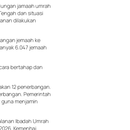
ndungan jamaah umrah
Tengah dan situasi
anan dilakukan
langan jemaah ke
ebanyak 6.047 jemaah
ecara bertahap dan
akan 12 penerbangan.
nerbangan. Pemerintah
at guna menjamin
rjalanan Ibadah Umrah
 2026. Kemenhaj