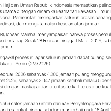
n Haji dan Umrah Republik Indonesia memastikan peli
tas utama di tengah dinamika keamanan kawasan Timur 
sional. Pemerintah menegaskan seluruh proses penang
oordinasi, dan mengutamakan keselamatan jamaah.
j RI, Ichsan Marsha, menyampaikan bahwa proses pemu
lan bertahap. Sejak 28 Februari hingga 1 Maret 2026, s
 aman.
ngawal proses ini agar seluruh jamaah dapat pulang s
i Jakarta, Senin (2/3/2026).
 Februari 2026 sebanyak 4.200 jemaah pulang menggun
et 2026, sebanyak 2.047 jamaah kembali melalui 5 pe
i dengan maskapai dan otoritas terkait terus diperku
an.
t 43.363 calon jamaah umrah dari 439 Penyelenggara Pe
kan berangkat hingga sebelum musim haji pada 18 April