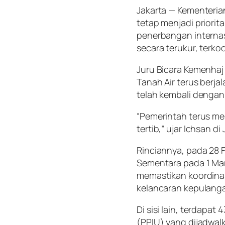
Jakarta — Kementeria
tetap menjadi priori
penerbangan interna
secara terukur, terk
Juru Bicara Kemenha
Tanah Air terus berja
telah kembali dengan
“Pemerintah terus me
tertib,” ujar Ichsan d
Rinciannya, pada 28
Sementara pada 1 Mar
memastikan koordinas
kelancaran kepulang
Di sisi lain, terdapa
(PPIU) yang dijadwal